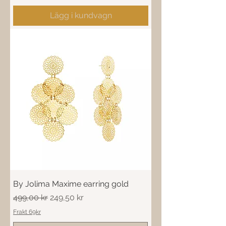
Lägg i kundvagn
By Jolima Maxime earring gold
Ordinarie pris
Reapris
499,00 kr
249,50 kr
Frakt 69kr