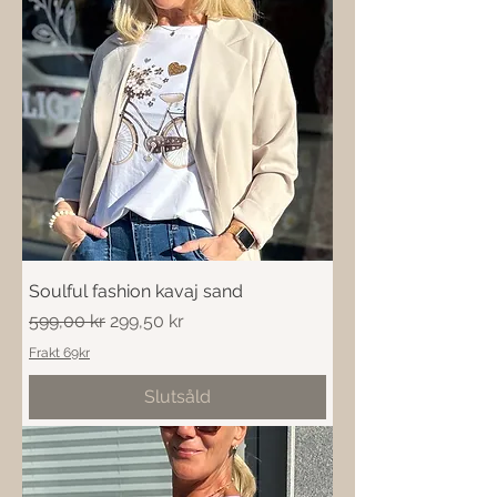
Soulful fashion kavaj sand
Ordinarie pris
Reapris
599,00 kr
299,50 kr
Frakt 69kr
Slutsåld