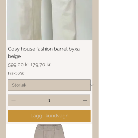
Cosy house fashion barrel byxa
beige
Ordinarie pris
Reapris
599,00 kr
179,70 kr
Frakt 69kr
Lägg i kundvagn