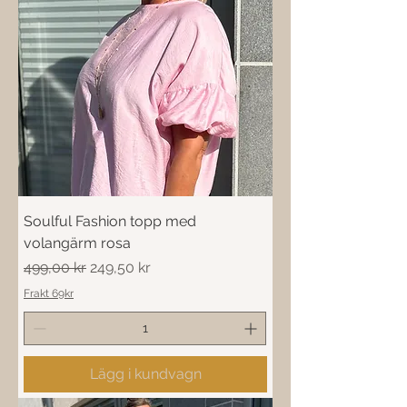
Soulful Fashion topp med
volangärm rosa
Ordinarie pris
Reapris
499,00 kr
249,50 kr
Frakt 69kr
Lägg i kundvagn