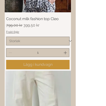
Coconut milk fashion top Cleo
Ordinarie pris
Reapris
799,00 kr
399,50 kr
Frakt 69kr
Lägg i kundvagn