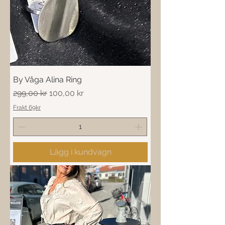
By Våga Alina Ring
Ordinarie pris
Reapris
299,00 kr
100,00 kr
Frakt 69kr
Lägg i kundvagn