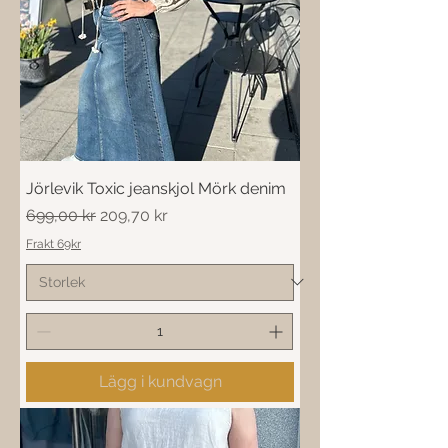
Jörlevik Toxic jeanskjol Mörk denim
Ordinarie pris
Reapris
699,00 kr
209,70 kr
Frakt 69kr
Lägg i kundvagn