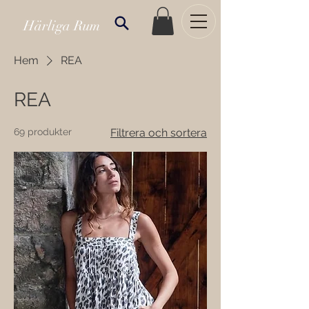
Härliga Rum
Hem
REA
REA
69 produkter
Filtrera och sortera