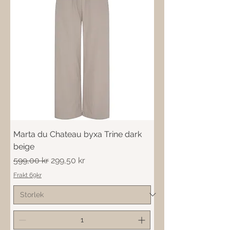
Marta du Chateau byxa Trine dark
beige
Ordinarie pris
Reapris
599,00 kr
299,50 kr
Frakt 69kr