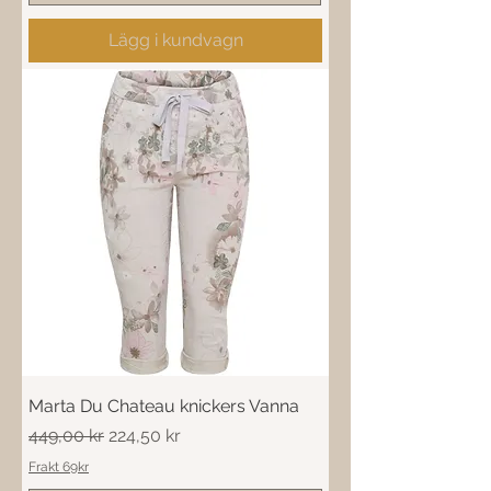
Lägg i kundvagn
Marta Du Chateau knickers Vanna
Ordinarie pris
Reapris
449,00 kr
224,50 kr
Frakt 69kr