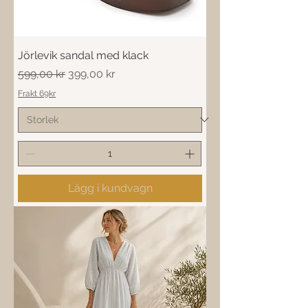
Jörlevik sandal med klack
Ordinarie pris
Reapris
599,00 kr
399,00 kr
Frakt 69kr
Lägg i kundvagn