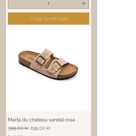
Lägg i kundvagn
Marta du chateau sandal rosa
Ordinarie pris
Reapris
399,00 kr
299,00 kr