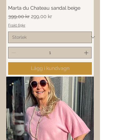
Marta du Chateau sandal beige
Ordinarie pris
Reapris
399,00 kr
299,00 kr
Frakt 69kr
Lägg i kundvagn