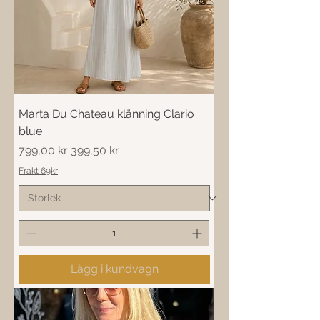
Marta Du Chateau klänning Clario
blue
Ordinarie pris
Reapris
799,00 kr
399,50 kr
Frakt 69kr
Lägg i kundvagn