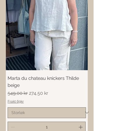
Marta du chateau knickers Thilde
beige
Ordinarie pris
Reapris
549,00 kr
274,50 kr
Frakt 69kr