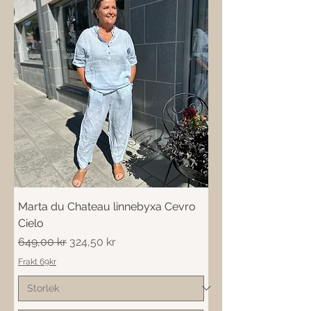
Marta du Chateau linnebyxa Cevro
Cielo
Ordinarie pris
Reapris
649,00 kr
324,50 kr
Frakt 69kr