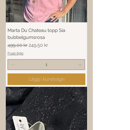
Marta Du Chateau topp Sia
bubbelgumsrosa
Ordinarie pris
Reapris
499,00 kr
249,50 kr
Frakt 69kr
Lägg i kundvagn