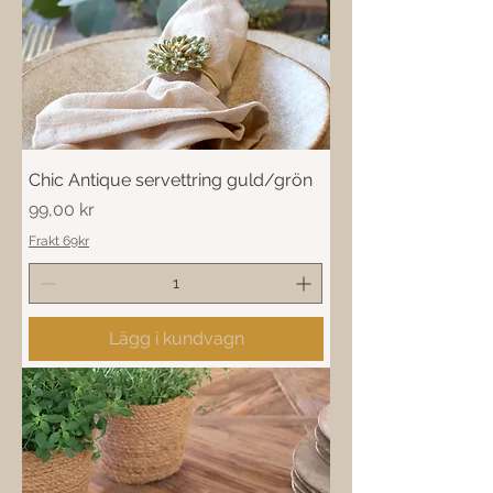
Chic Antique servettring guld/grön
Pris
99,00 kr
Frakt 69kr
Lägg i kundvagn