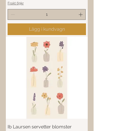
Frakt 69kr
Lägg i kundvagn
Ib Laursen servetter blomster