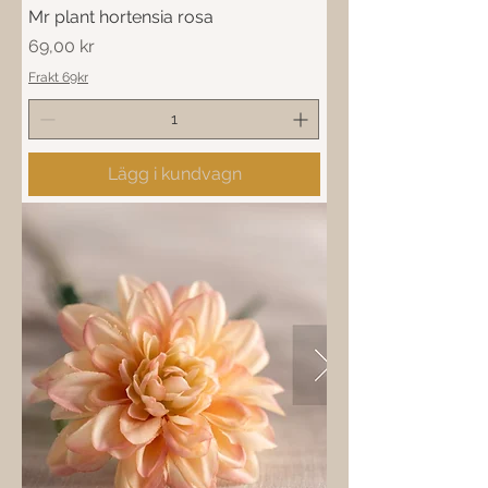
Mr plant hortensia rosa
Pris
69,00 kr
Frakt 69kr
Lägg i kundvagn