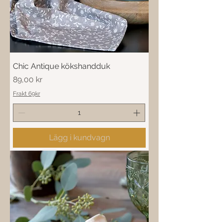
Chic Antique kökshandduk
Pris
89,00 kr
Frakt 69kr
Lägg i kundvagn