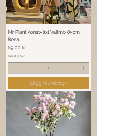
Mr Plant konstväxt Vallmo 85cm
Rosa
Pris
89,00 kr
Frakt 69kr
Lägg i kundvagn