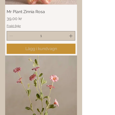
Mr Plant Zinnia Rosa
Pris
39,00 kr
Frakt 69kr
Lägg i kundvagn