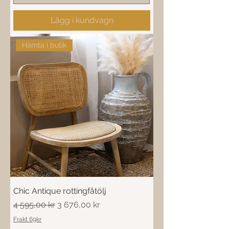
Lägg i kundvagn
Hämta i butik
Chic Antique rottingfåtölj
Ordinarie pris
Reapris
4 595,00 kr
3 676,00 kr
Frakt 69kr