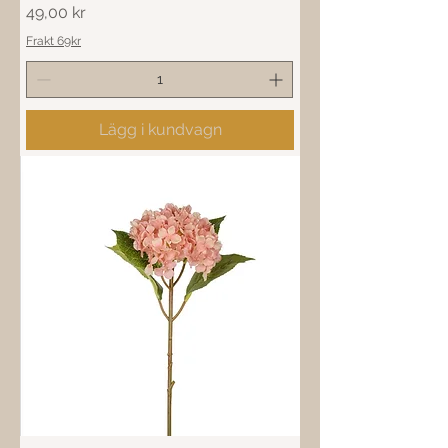
Pris
49,00 kr
Frakt 69kr
Lägg i kundvagn