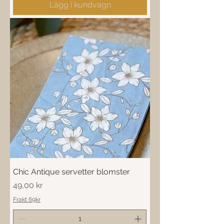
Lägg i kundvagn
Chic Antique servetter blomster
Pris
49,00 kr
Frakt 69kr