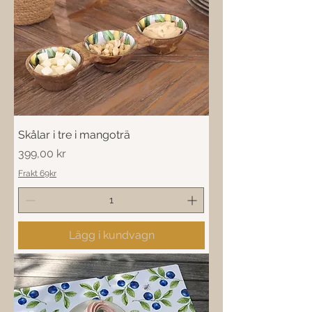
Skålar i tre i mangoträ
Pris
399,00 kr
Frakt 69kr
Lägg i kundvagn