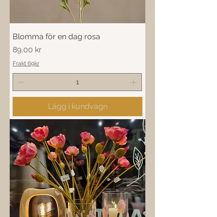
Blomma för en dag rosa
Pris
89,00 kr
Frakt 69kr
Lägg i kundvagn