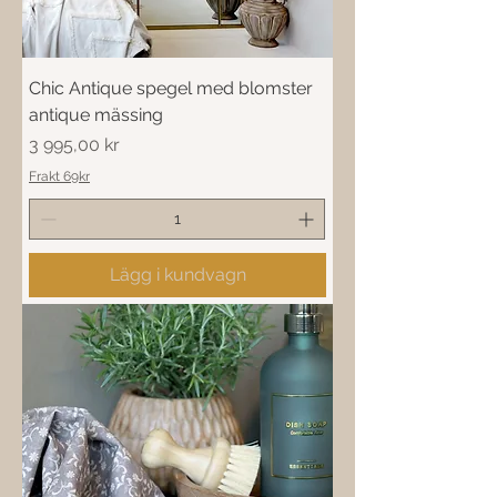
Chic Antique spegel med blomster
antique mässing
Pris
3 995,00 kr
Frakt 69kr
Lägg i kundvagn