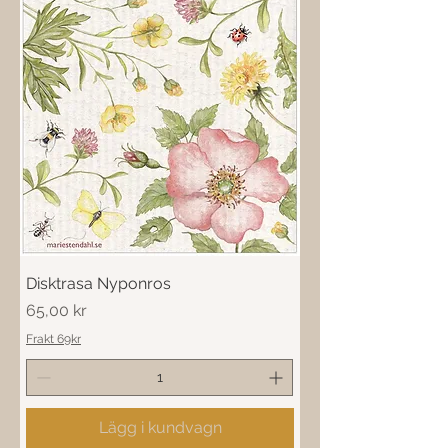
Disktrasa Nyponros
Pris
65,00 kr
Frakt 69kr
Lägg i kundvagn