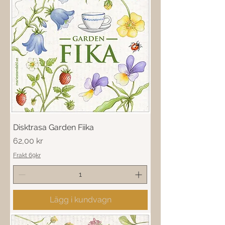
Disktrasa Garden Fiika
Pris
62,00 kr
Frakt 69kr
Lägg i kundvagn