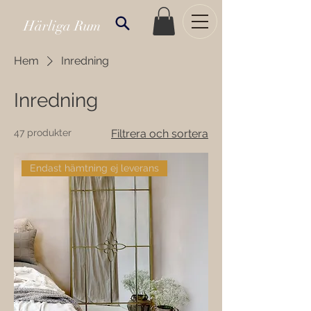
Härliga Rum
Hem
Inredning
Inredning
47 produkter
Filtrera och sortera
Endast hämtning ej leverans