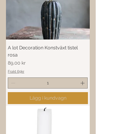
A lot Decoration Konstväxt tistel
rosa
Pris
89,00 kr
Frakt 69kr
Lägg i kundvagn