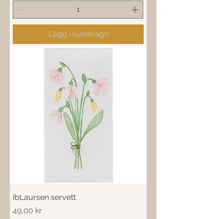
Lägg i kundvagn
IbLaursen servett
Pris
49,00 kr