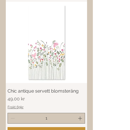
Chic antique servett blomsteräng
Pris
49,00 kr
Frakt 69kr