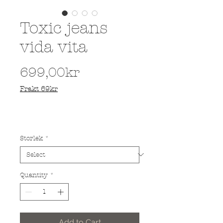
Toxic jeans
vida vita
Price
699,00kr
Frakt 69kr
Storlek
*
Quantity
*
Add to Cart