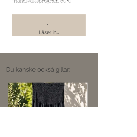
•Handtvättsprogram 30°C
Läser in...
Du kanske också gillar: