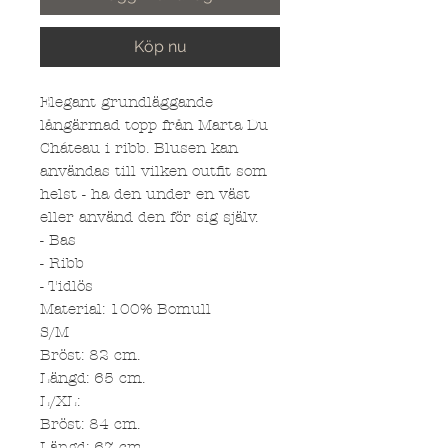
Köp nu
Elegant grundläggande
långärmad topp från Marta Du
Cháteau i ribb. Blusen kan
användas till vilken outfit som
helst - ha den under en väst
eller använd den för sig själv.
- Bas
- Ribb
- Tidlös
Material: 100% Bomull
S/M
Bröst: 82 cm.
Längd: 65 cm.
L/XL:
Bröst: 84 cm.
Längd: 67 cm.