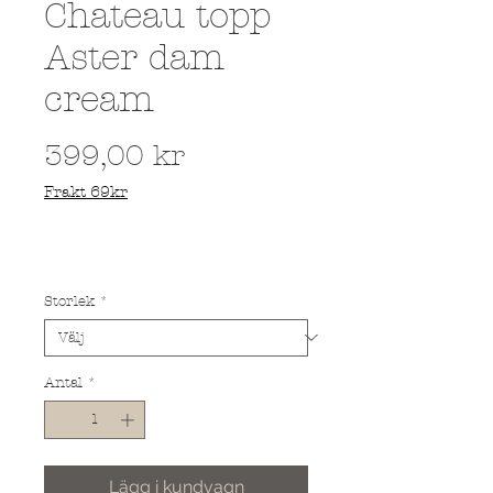
Chateau topp
Aster dam
cream
Pris
399,00 kr
Frakt 69kr
Storlek
*
Antal
*
Lägg i kundvagn