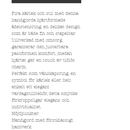
Fira kärlek och stil med denna
handgjorda hjärtformade
ädelstensring, en delikat design
som är både fin och stapelbar.
Tillverkad med omsorg,
garanterar den justerbara
passformen komfort, medan
hjärtat ger en touch av tidlös
charm.
Perfekt som vänskapsring, en
symbol för kärlek eller helt
enkelt ett elegant
vardagstillbehör, detta smycke
förkroppsligar elegans och
individualitet.
Höjdpunkter:
Handgjord med förstklassigt
hantverk