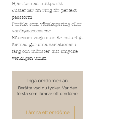
Hjärtformad mittpunkt
Justerbar fin ring för perfekt
passform
Perfekt som vänskapsring eller
vardagsaccessoar
Eftersom varje sten är naturligt
formad gör små variationer i
färg och mönster ditt smycke
verkligen unikt.
Inga omdömen än
Berätta vad du tycker. Var den
första som lämnar ett omdöme.
Lämna ett omdöme