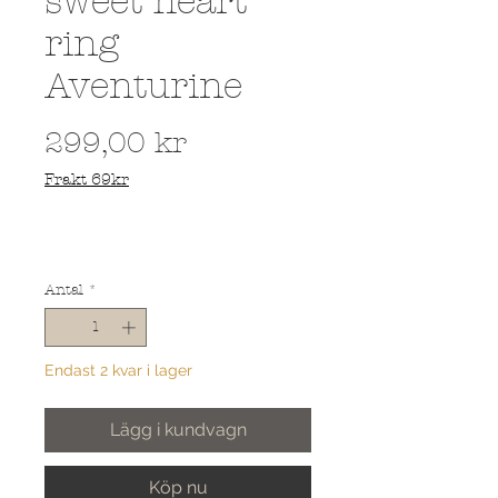
sweet heart
ring
Aventurine
Pris
299,00 kr
Frakt 69kr
Antal
*
Endast 2 kvar i lager
Lägg i kundvagn
Köp nu