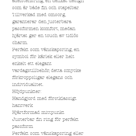
ädelstensring, en delikat design
som är både fin och stapelbar.
Tillverkad med omsorg,
garanterar den justerbara
passformen komfort, medan
hjärtat ger en touch av tidlös
charm.
Perfekt som vänskapsring, en
symbol för kärlek eller helt
enkelt ett elegant
vardagstillbehör, detta smycke
förkroppsligar elegans och
individualitet.
Höjdpunkter:
Handgjord med förstklassigt
hantverk
Hjärtformad mittpunkt
Justerbar fin ring för perfekt
passform
Perfekt som vänskapsring eller