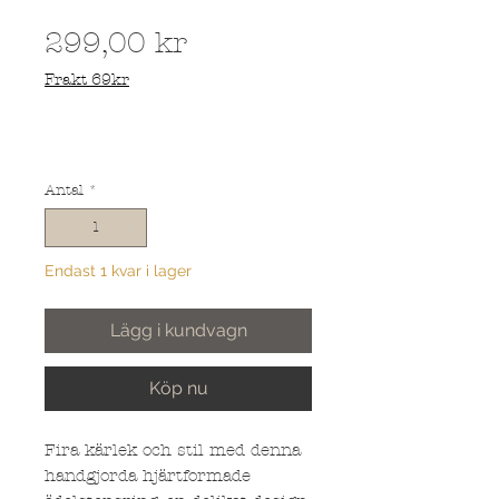
Pris
299,00 kr
Frakt 69kr
Antal
*
Endast 1 kvar i lager
Lägg i kundvagn
Köp nu
Fira kärlek och stil med denna
handgjorda hjärtformade