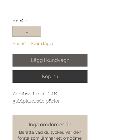
Antal
*
Endast 1 kvar i lager
Lägg i kundvagn
Köp nu
Armband med 14K
guldpläterade pärlor
Inga omdömen än
Berätta vad du tycker. Var den
första som lämnar ett omdöme.