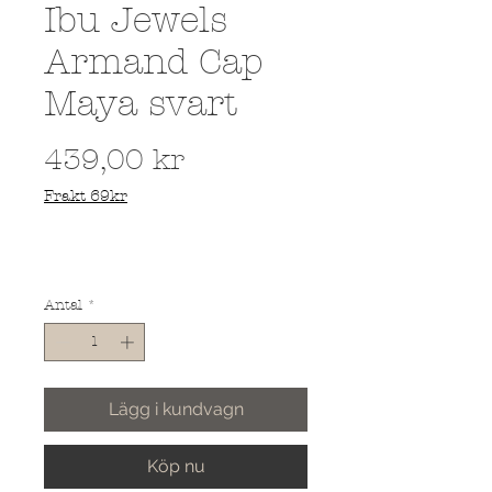
Ibu Jewels
Armand Cap
Maya svart
Pris
439,00 kr
Frakt 69kr
Antal
*
Lägg i kundvagn
Köp nu