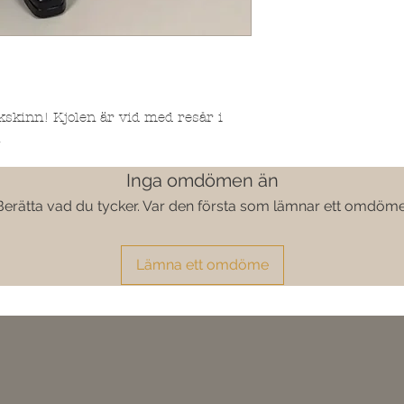
skskinn! Kjolen är vid med resår i
.
Inga omdömen än
Berätta vad du tycker. Var den första som lämnar ett omdöme
Lämna ett omdöme