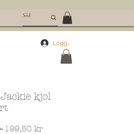
Logga in
Jackie kjol
rt
Ordinarie
Reapris
 
199,50 kr