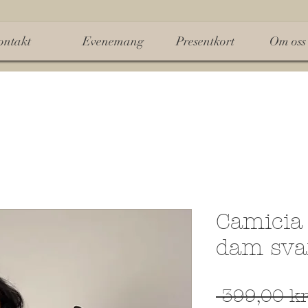
ontakt
Evenemang
Presentkort
Om oss
Camicia 
dam sva
 399,00 kr