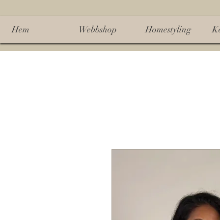
Hem
Webbshop
Homestyling
K