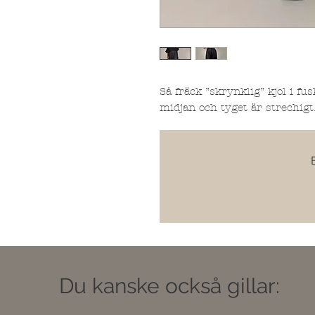
Så fräck ”skrynklig” kjol i fu
midjan och tyget är strechigt
Du kanske också gillar: