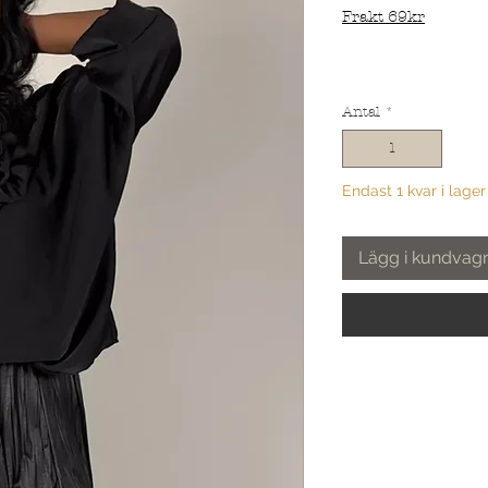
Frakt 69kr
Antal
*
Endast 1 kvar i lager
Lägg i kundvag