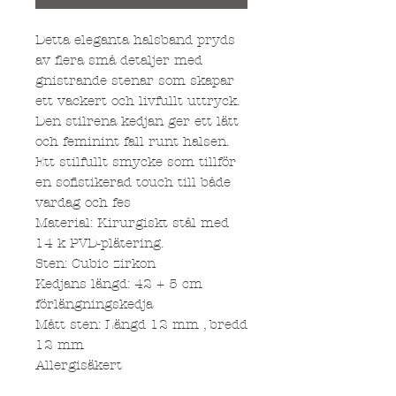
Detta eleganta halsband pryds
av flera små detaljer med
gnistrande stenar som skapar
ett vackert och livfullt uttryck.
Den stilrena kedjan ger ett lätt
och feminint fall runt halsen.
Ett stilfullt smycke som tillför
en sofistikerad touch till både
vardag och fes
Material: Kirurgiskt stål med
14 k PVD-plätering.
Sten: Cubic zirkon
Kedjans längd: 42 + 5 cm
förlängningskedja
Mått sten: Längd 12 mm , bredd
12 mm
Allergisäkert