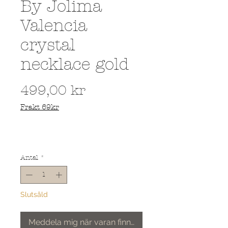
By Jolima
Valencia
crystal
necklace gold
Pris
499,00 kr
Frakt 69kr
Antal
*
Slutsåld
Meddela mig när varan finns i lager