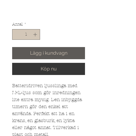
Antal
*
Lägg i kundvagn
Köp nu
Batteridriven ljusslinga med
LED-ljus som gör inredningen
lite extra mysig. Den inbyggda
timern gör den enkel att
använda. Perfekt att ha i en
krans, en glasburk, en lykta
eller något annat. Tillverkad i
plast och metall.