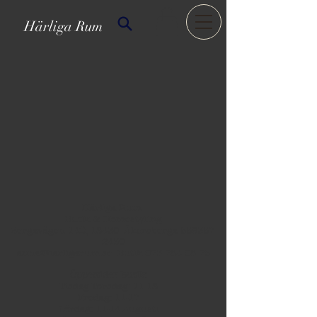
Härliga Rum
Härliga Rum
Butik & Homestyling
Bergavägen 14D, 18430 Åkersberga
559357-
2430
anna@harligarum.se
Butik
073 784 08 75
Öppettider butik:
Tisdag-Torsdag: 11-18
Fredag: 11-17
Lördag: 11-14 Augusti